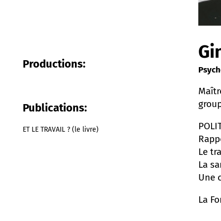
Gi
Productions:
Psych
Maîtr
group
Publications:
POLI
ET LE TRAVAIL ? (le livre)
Rappo
Le tr
La sa
Une 
La Fo