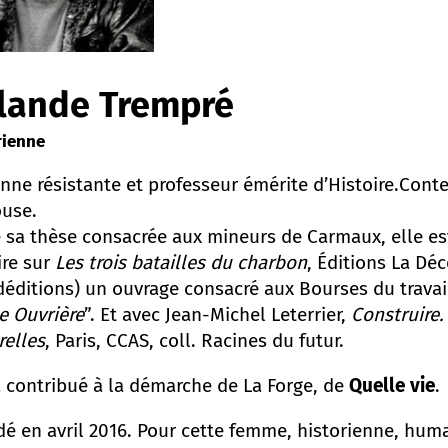
lande Trempré
rienne
nne résistante et professeur émérite d’Histoire.Conte
ouse.
 sa thèse consacrée aux mineurs de Carmaux, elle est 
ire sur
Les trois batailles du charbon
, Éditions La Déc
éditions) un ouvrage consacré aux Bourses du travail,
e Ouvrière
”. Et avec Jean-
Michel Leterrier,
Construire.
relles
, Paris, CCAS, coll. Racines du futur.
a contribué à la démarche de La Forge, de
Quelle vie
.
é en avril 2016. Pour cette femme, historienne, hum