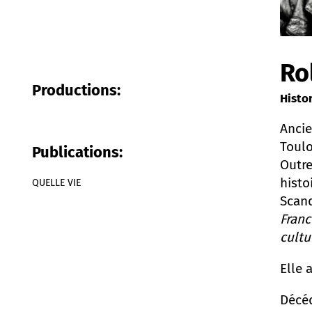
Ro
Productions:
Histo
Ancie
Toul
Publications:
Outre
histo
QUELLE VIE
Scand
Franc
cultu
Elle 
Décéd