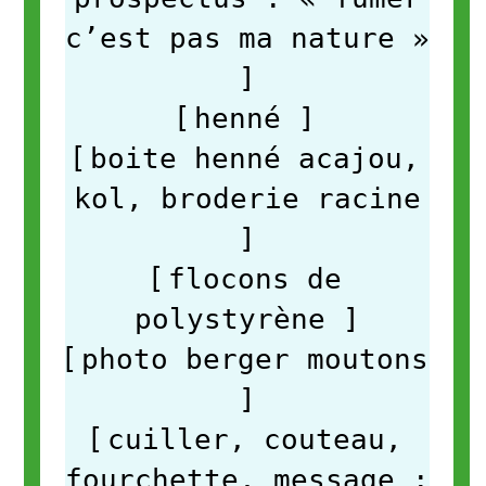
c’est pas ma nature »
]
[
henné
]
[
boite henné acajou,
kol, broderie racine
]
[
flocons de
polystyrène
]
[
photo berger moutons
]
[
cuiller, couteau,
fourchette, message :