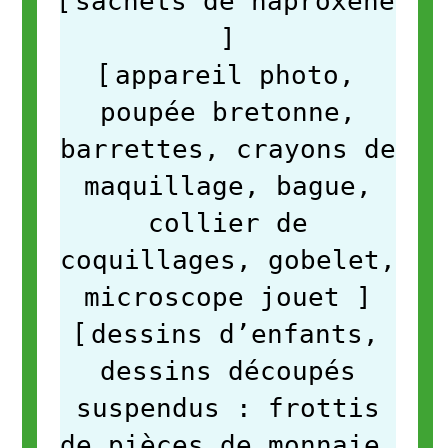
[
sachets de naproxène
]
[
appareil photo,
poupée bretonne,
barrettes, crayons de
maquillage, bague,
collier de
coquillages, gobelet,
microscope jouet
]
[
dessins d’enfants,
dessins découpés
suspendus : frottis
de pièces de monnaie,