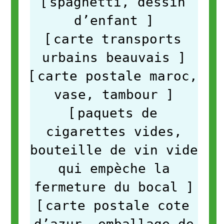
[
spaghetti, dessin
d’enfant
]
[
carte transports
urbains beauvais
]
[
carte postale maroc,
vase, tambour
]
[
paquets de
cigarettes vides,
bouteille de vin vide
qui empèche la
fermeture du bocal
]
[
carte postale cote
d’azur, emballage de