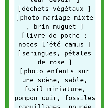
[
déchets végétaux
]
[
photo mariage mixte
, brin muguet
]
[
livre de poche :
noces l’été camus
]
[
seringues, pétales
de rose
]
[
photo enfants sur
une scène, sable,
fusil miniature,
pompon cuir, fossiles
coquillages, poupée