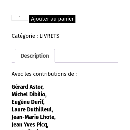
quantité
Ajouter au panier
de
Public
Privé
Catégorie :
LIVRETS
(livret)
Description
Avec les contributions de :
Gérard Astor,
Michel Dibilio,
Eugène Durif,
Laure Duthilleul,
Jean-Marie Lhote,
Jean Yves Picq,