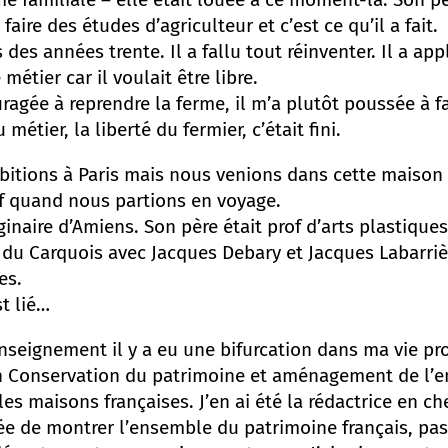
ir faire des études d’agriculteur et c’est ce qu’il a fait.
 des années trente. Il a fallu tout réinventer. Il a app
e métier car il voulait être libre.
ragée à reprendre la ferme, il m’a plutôt poussée à fa
étier, la liberté du fermier, c’était fini.
bitions à Paris mais nous venions dans cette maison 
uf quand nous partions en voyage.
ginaire d’Amiens. Son père était prof d’arts plastique
re du Carquois avec Jacques Debary et Jacques Labarrièr
es.
st lié…
eignement il y a eu une bifurcation dans ma vie prof
 Conservation du patrimoine et aménagement de l’en
lles maisons françaises. J’en ai été la rédactrice en 
ée de montrer l’ensemble du patrimoine français, pas