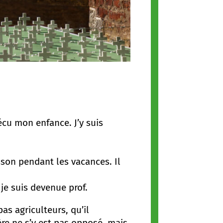
écu mon enfance. J’y suis
sson pendant les vacances. Il
t je suis devenue prof.
as agriculteurs, qu’il
ère ne s’y est pas opposé, mais