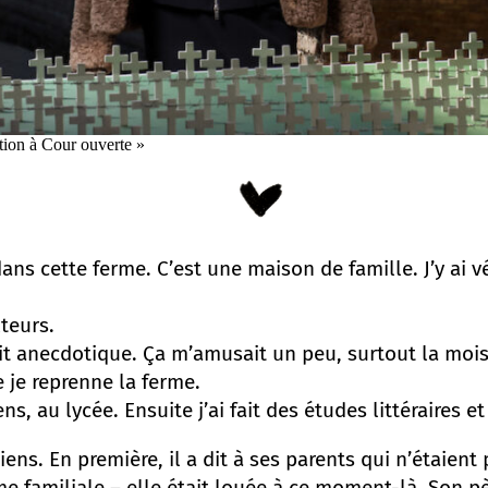
tion à Cour ouverte »
ns cette ferme. C’est une maison de famille. J’y ai v
teurs.
ait anecdotique. Ça m’amusait un peu, surtout la moi
 je reprenne la ferme.
ns, au lycée. Ensuite j’ai fait des études littéraires e
ns. En première, il a dit à ses parents qui n’étaient p
me familiale – elle était louée à ce moment-là. Son p