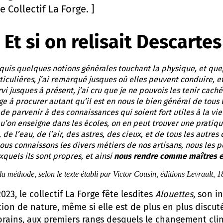
e Collectif La Forge. ]
Et si on relisait Descartes
 acquis quelques notions générales touchant la physique, et q
rticulières, j’ai remarqué jusques où elles peuvent conduire, e
rvi jusques à présent, j’ai cru que je ne pouvois les tenir ca
ige à procurer autant qu’il est en nous le bien général de tous
e de parvenir à des connaissances qui soient fort utiles à la vie
u’on enseigne dans les écoles, on en peut trouver une pratique
, de l’eau, de l’air, des astres, des cieux, et de tous les autre
ous connaissons les divers métiers de nos artisans, nous le
xquels ils sont propres, et ainsi
nous rendre comme maîtres e
 la méthode
, selon le texte établi par Victor Cousin, éditions Levrault, 1
le collectif La Forge fête lesdites
Alouettes
, son i
tion de nature, même si elle est de plus en plus discut
ins, aux premiers rangs desquels le changement clim