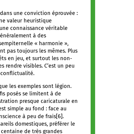
dans une conviction éprouvée :
ne valeur heuristique
s une connaissance véritable
 généralement à des
a sempiternelle « harmonie »,
ent pas toujours les mêmes. Plus
êts en jeu, et surtout les non-
les rendre visibles. C’est un peu
conflictualité.
e les exemples sont légion.
is posés se limitent à de
stration presque caricaturale en
st simple au fond : face au
[6]
science à peu de frais
.
areils domestiques, préférer le
e centaine de très grandes