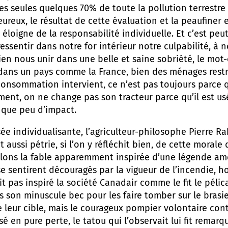
les seules quelques 70% de toute la pollution terrestr
heureux, le résultat de cette évaluation et la peaufiner
éloigne de la responsabilité individuelle. Et c’est peut-
 ressentir dans notre for intérieur notre culpabilité, à 
ien nous unir dans une belle et saine sobriété, le mot-
me dans un pays comme la France, bien des ménages res
consommation intervient, ce n’est pas toujours parce qu
ment, on ne change pas son tracteur parce qu’il est usé
s que peu d’impact.
e individualisante, l’agriculteur-philosophe Pierre Rab
t aussi pétrie, si l’on y réfléchit bien, de cette morale d
ons la fable apparemment inspirée d’une légende amér
e sentirent découragés par la vigueur de l’incendie, hor
ait pas inspiré la société Canadair comme le fit le pélic
 son minuscule bec pour les faire tomber sur le brasier
 leur cible, mais le courageux pompier volontaire con
en pure perte, le tatou qui l’observait lui fit remarqu