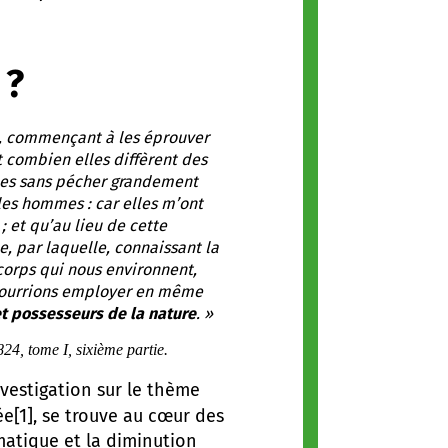
 ?
ue, commençant à les éprouver
t combien elles diffèrent des
chées sans pécher grandement
 les hommes : car elles m’ont
 ; et qu’au lieu de cette
, par laquelle, connaissant la
s corps qui nous environnent,
s pourrions employer en même
t possesseurs de la nature
. »
824, tome I, sixième partie.
nvestigation sur le thème
[1]
ée
, se trouve au cœur des
atique et la diminution