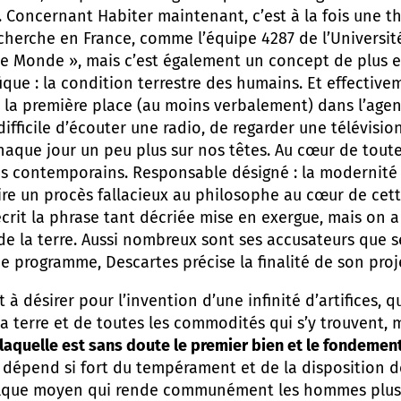
é. Concernant Habiter maintenant, c’est à la fois une
cherche en France, comme l’équipe 4287 de l’Université
 le Monde », mais c’est également un concept de plus 
que : la condition terrestre des humains. Et effectiv
 la première place (au moins verbalement) dans l’agen
ifficile d’écouter une radio, de regarder une télévisio
aque jour un peu plus sur nos têtes. Au cœur de toutes
es contemporains. Responsable désigné : la modernité 
faire un procès fallacieux au philosophe au cœur de cet
rit la phrase tant décriée mise en exergue, mais on a 
e la terre. Aussi nombreux sont ses accusateurs que se 
ce programme, Descartes précise la finalité de son proje
à désirer pour l’invention d’une infinité d’artifices, q
la terre et de toutes les commodités qui s’y trouvent,
 laquelle est sans doute le premier bien et le fondemen
 dépend si fort du tempérament et de la disposition de
elque moyen qui rende communément les hommes plus sa