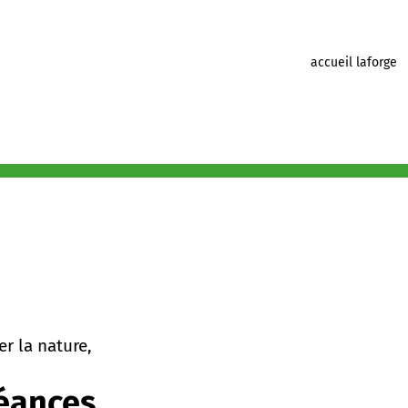
accueil laforge
r la nature,
éances