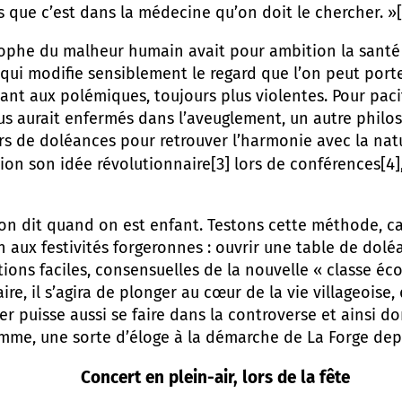
ois que c’est dans la médecine qu’on doit le chercher. »
 du malheur humain avait pour ambition la santé 
 qui modifie sensiblement le regard que l’on peut port
dant aux polémiques, toujours plus violentes. Pour pacifi
us aurait enfermés dans l’aveuglement, un autre philos
rs de doléances pour retrouver l’harmonie avec la natu
[3]
[4]
ion son idée révolutionnaire
lors de conférences
quand on est enfant. Testons cette méthode, car c
n aux festivités forgeronnes : ouvrir une table de dol
tions faciles, consensuelles de la nouvelle « classe é
ire, il s’agira de plonger au cœur de la vie villageoise,
er puisse aussi se faire dans la controverse et ainsi d
omme, une sorte d’éloge à la démarche de La Forge depu
Concert en plein-air, lors de la fête