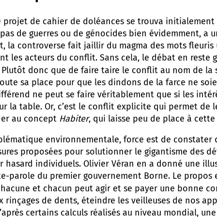
ojet de cahier de doléances se trouva initialement 
git pas de guerres ou de génocides bien évidemment, a u
t, la controverse fait jaillir du magma des mots fleuri
t les acteurs du conflit. Sans cela, le débat en reste
. Plutôt donc que de faire taire le conflit au nom de l
 toute sa place pour que les dindons de la farce ne soi
ifférend ne peut se faire véritablement que si les intér
ur la table. Or, c’est le conflit explicite qui permet de 
cher au concept
Habiter
, qui laisse peu de place à cette 
matique environnementale, force est de constater qu
ures proposées pour solutionner le gigantisme des déf
r hasard individuels. Olivier Véran en a donné une illu
porte-parole du premier gouvernement Borne. Le propos e
chacune et chacun peut agir et se payer une bonne con
x rinçages de dents, éteindre les veilleuses de nos app
’après certains calculs réalisés au niveau mondial, un