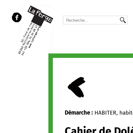
Démarche :
HABITER, habite
Cahier de Dol